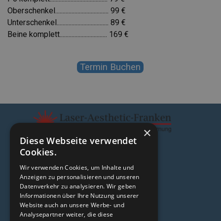
Oberschenkel.................................... 99 €
Unterschenkel................................... 89 €
Beine komplett................................ 169 €
Termin Buchen
×
Diese Webseite verwendet
Cookies.
hier finden Sie uns
Wir verwenden Cookies, um Inhalte und
Laser-Aesthetic-Franken
Anzeigen zu personalisieren und unseren
Datenverkehr zu analysieren. Wir geben
Wolfgang Schroll
Informationen über Ihre Nutzung unserer
Binsackerweg 9
Website auch an unsere Werbe- und
91338 Igensdorf
Analysepartner weiter, die diese