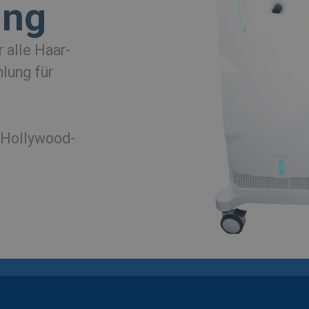
ing
r alle
Haar-
ühlung
für
(Hol
lywood-