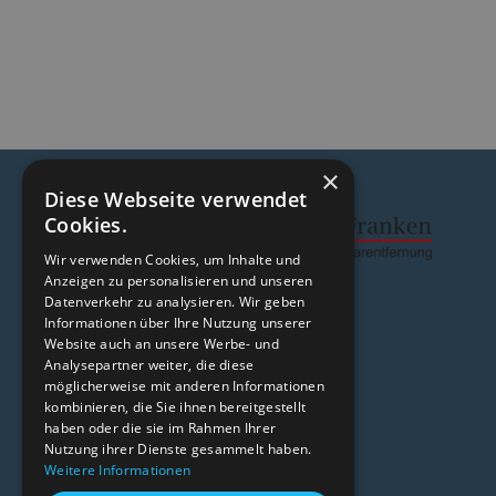
×
Diese Webseite verwendet
Cookies.
Wir verwenden Cookies, um Inhalte und
Anzeigen zu personalisieren und unseren
Datenverkehr zu analysieren. Wir geben
Informationen über Ihre Nutzung unserer
Impressum und
hier finden Sie uns
Website auch an unsere Werbe- und
Datenschutzerklärung
Analysepartner weiter, die diese
Laser-Aesthetic-Franken
möglicherweise mit anderen Informationen
Wolfgang Schroll
kombinieren, die Sie ihnen bereitgestellt
Binsackerweg 9
haben oder die sie im Rahmen Ihrer
Nutzung ihrer Dienste gesammelt haben.
91338 Igensdorf
Weitere Informationen
info@laser-aesthetic-franken.de