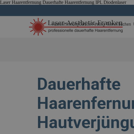
Laser Haarentfernung Dauerhafte Haarentfernung IPL Diodenlaser
Direkt zum Seiteninhalt
Haarentfernung
Carbon Peeling
Termin buchen
Dauerhafte
Haarenfernu
Hautverjüng